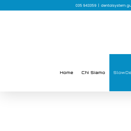
Skip
035 943359
|
dentalsystem.g
to
content
Home
Chi Siamo
SlowDen