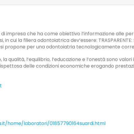
di impresa che ha come obiettivo l’informazione alle pe
isi, in cui la filiera odontoiatrica dev’essere: TRASPARENTE:
si propone per una odontoiatria tecnologicamente corre
la qualità, l’equilibrio, l’educazione e l’onestà sono valori 
spettosa delle condizioni economiche erogando prestazio
t
ia.it/home/laboratori/01857790164suardi.html