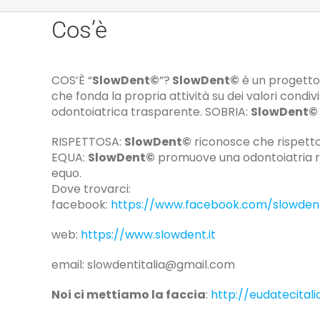
Cos’è
COS’È “
SlowDent©
”?
SlowDent©
è un progetto 
che fonda la propria attività su dei valori condiv
odontoiatrica trasparente. SOBRIA:
SlowDent©
RISPETTOSA:
SlowDent©
riconosce che rispetto, 
EQUA:
SlowDent©
promuove una odontoiatria ri
equo.
Dove trovarci:
facebook:
https://www.facebook.com/slowden
web:
https://www.slowdent.it
email: slowdentitalia@gmail.com
Noi ci mettiamo la faccia
:
http://eudatecital