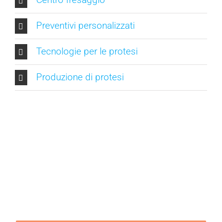
Preventivi personalizzati
Tecnologie per le protesi
Produzione di protesi
Laboratorio odontotecnico Dental
System
Una tradizione di professionalità e
innovazione tecnologica