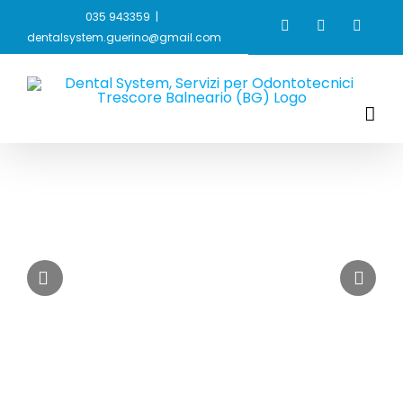
Skip
035 943359
|
Facebook
Instagram
Linked
to
dentalsystem.guerino@gmail.com
content